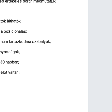
és értékelés során megmutatjuk:
tok láthatók;
a pozicionálás;
imum tartózkodási szabályok;
ányosságok;
 30 napban;
lőt váltani.