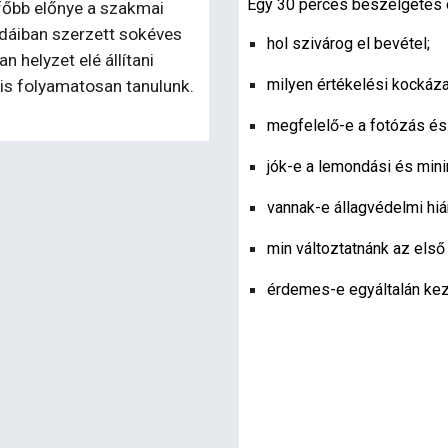
Egy 30 perces beszélgetés 
gfőbb előnye a szakmai
odáiban szerzett sokéves
hol szivárog el bevétel;
 helyzet elé állítani
milyen értékelési kockáza
is folyamatosan tanulunk.
megfelelő-e a fotózás és 
jók-e a lemondási és min
vannak-e állagvédelmi hi
min változtatnánk az első
érdemes-e egyáltalán keze