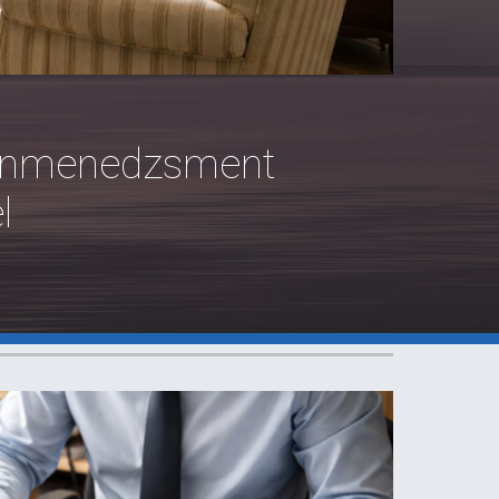
manmenedzsment
l