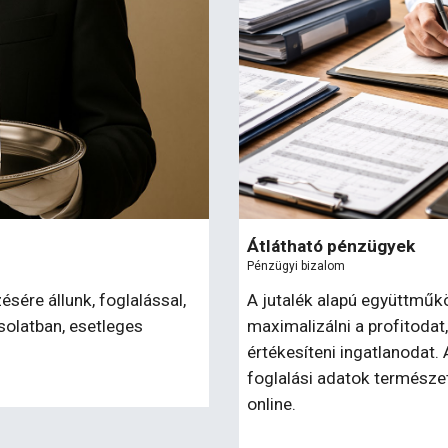
Átlátható pénzügyek
Pénzügyi bizalom
A jutalék alapú együttmű
sére állunk, foglalással,
maximalizálni a profitodat
solatban, esetleges
értékesíteni ingatlanodat. 
foglalási adatok természe
online.