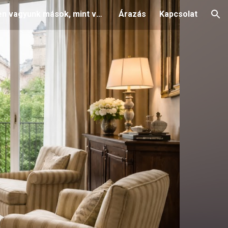
Miben vagyunk mások, mint versenytársaink
Árazás
Kapcsolat
ion